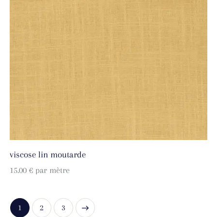
viscose lin moutarde
15.00
€
par mètre
1
→
2
3