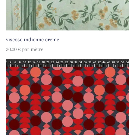
viscose indienne creme
30.00
€
par mètre