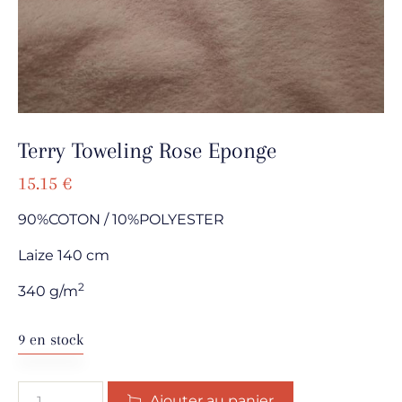
Terry Toweling Rose Eponge
15.15
€
90%COTON / 10%POLYESTER
Laize 140 cm
2
340 g/m
9 en stock
Ajouter au panier