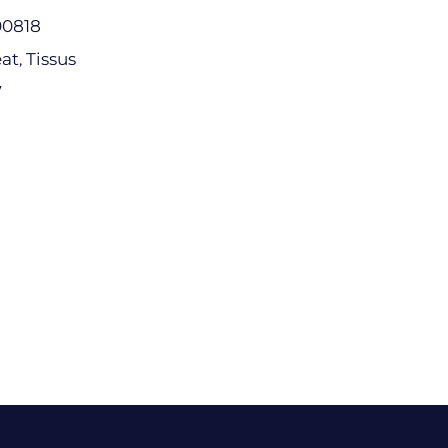
00818
at
Tissus
,
7