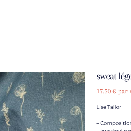
sweat lég
17.50
€
par 
Lise Tailor
– Composition