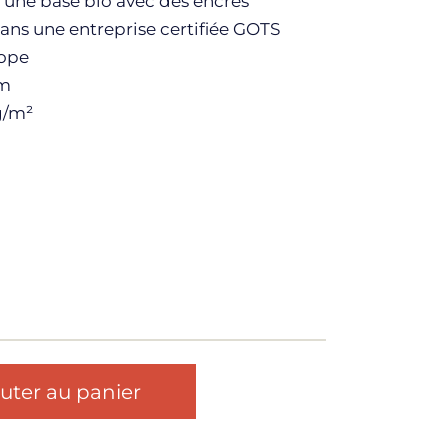
 une base bio avec des encres
ans une entreprise certifiée GOTS
rope
cm
g/m²
uter au panier