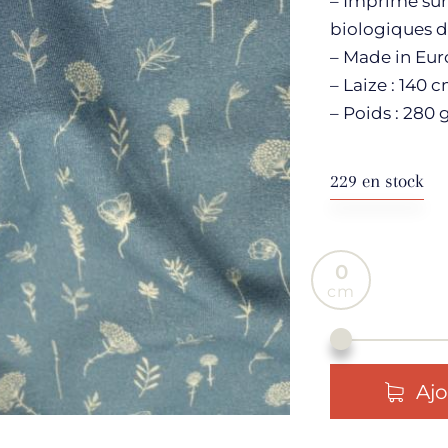
– Imprimé sur
biologiques d
– Made in Eu
– Laize : 140 
– Poids : 280 
229 en stock
0
Ajo