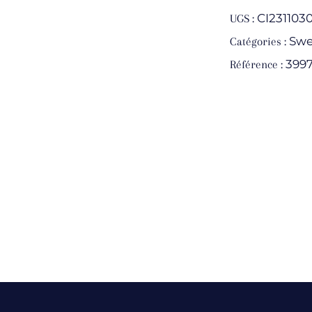
CI231103
UGS :
Swe
Catégories :
399
Référence :