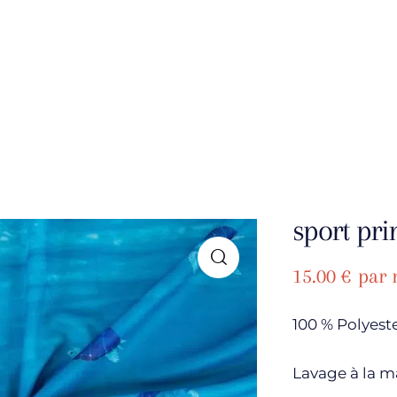
sport prin
15.00
€
par 
100 % Polyest
Lavage à la m