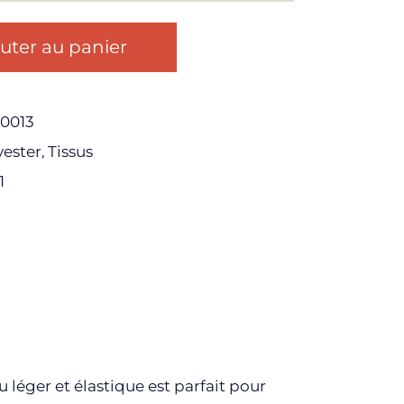
uter au panier
0013
yester
Tissus
,
1
u léger et élastique est parfait pour