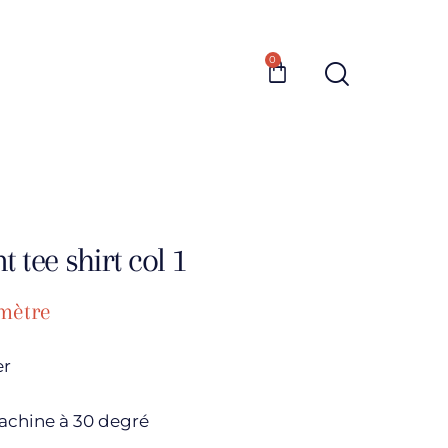
0
t tee shirt col 1
mètre
er
achine à 30 degré