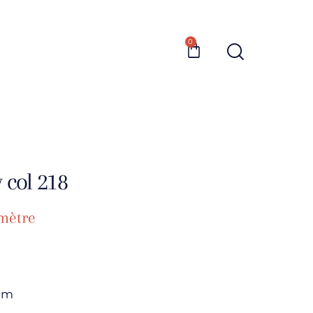
0
 col 218
mètre
0cm