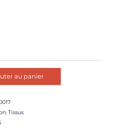
uter au panier
0017
on
Tissus
,
5