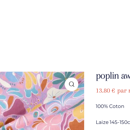
poplin aw
13.80
€
par 
100% Coton
Laize 145-15