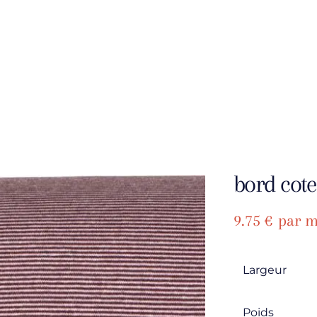
bord cote
9.75
€
par m
Largeur
Poids