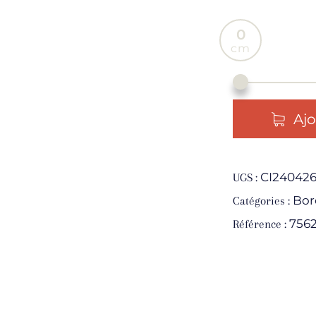
0
Ajo
CI240426
UGS :
Bor
Catégories :
756
Référence :