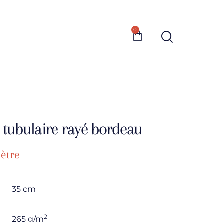
0
 tubulaire rayé bordeau
ètre
35 cm
2
265 g/m